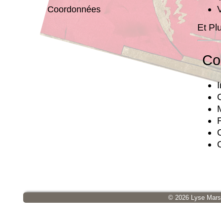
Coordonnées
Et Pl
Co
©
2026 Lyse Mars